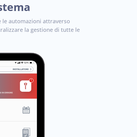
istema
te le automazioni attraverso
alizzare la gestione di tutte le