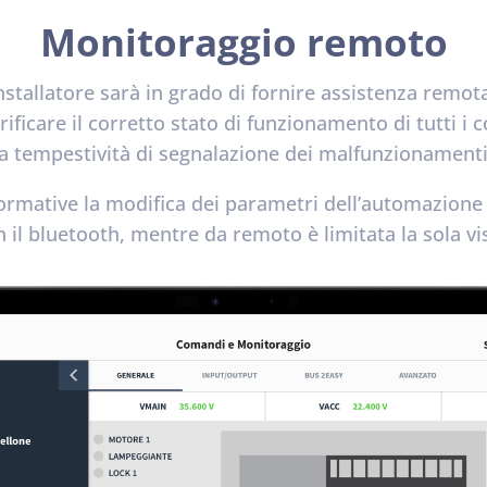
Monitoraggio remoto
nstallatore sarà in grado di fornire assistenza remota
erificare il corretto stato di funzionamento di tutti i
la tempestività di segnalazione dei malfunzionamenti
e normative la modifica dei parametri dell’automazione
il bluetooth, mentre da remoto è limitata la sola vis