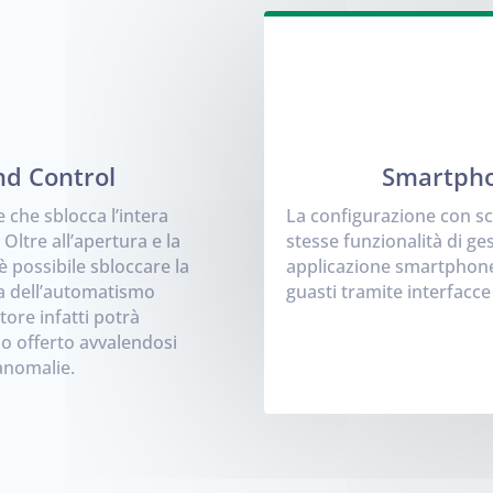
nd Control
Smartpho
che sblocca l’intera
La configurazione con s
ltre all’apertura e la
stesse funzionalità di ge
 possibile sbloccare la
applicazione smartphone
va dell’automatismo
guasti tramite interfacce 
atore infatti potrà
izio offerto avvalendosi
anomalie.