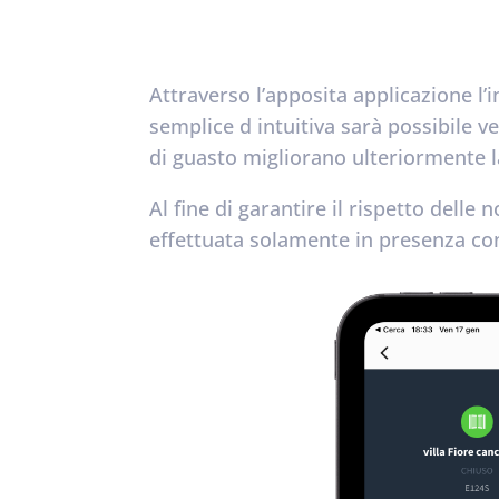
Attraverso l’apposita applicazione l’i
semplice d intuitiva sarà possibile v
di guasto migliorano ulteriormente 
Al fine di garantire il rispetto dell
effettuata solamente in presenza con 